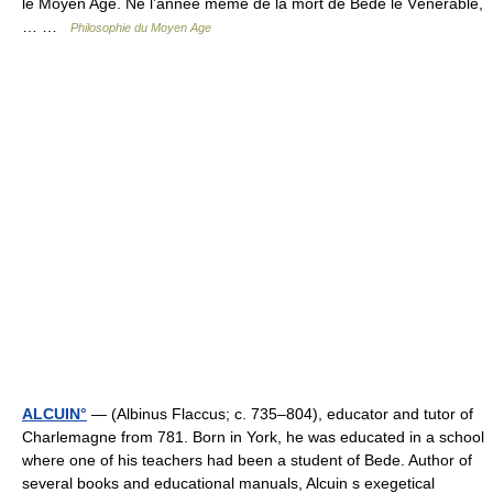
le Moyen Age. Né l’année même de la mort de Bède le Vénérable,
… …
Philosophie du Moyen Age
ALCUIN°
— (Albinus Flaccus; c. 735–804), educator and tutor of
Charlemagne from 781. Born in York, he was educated in a school
where one of his teachers had been a student of Bede. Author of
several books and educational manuals, Alcuin s exegetical