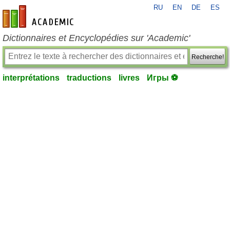
RU
EN
DE
ES
fr-academic.com
Dictionnaires et Encyclopédies sur 'Academic'
Recherche!
interprétations
traductions
livres
Игры ⚽