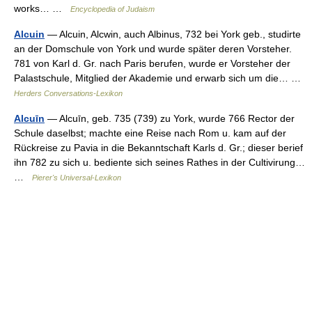
works… …
Encyclopedia of Judaism
Alcuin
— Alcuin, Alcwin, auch Albinus, 732 bei York geb., studirte
an der Domschule von York und wurde später deren Vorsteher.
781 von Karl d. Gr. nach Paris berufen, wurde er Vorsteher der
Palastschule, Mitglied der Akademie und erwarb sich um die… …
Herders Conversations-Lexikon
Alcuīn
— Alcuīn, geb. 735 (739) zu York, wurde 766 Rector der
Schule daselbst; machte eine Reise nach Rom u. kam auf der
Rückreise zu Pavia in die Bekanntschaft Karls d. Gr.; dieser berief
ihn 782 zu sich u. bediente sich seines Rathes in der Cultivirung…
…
Pierer's Universal-Lexikon