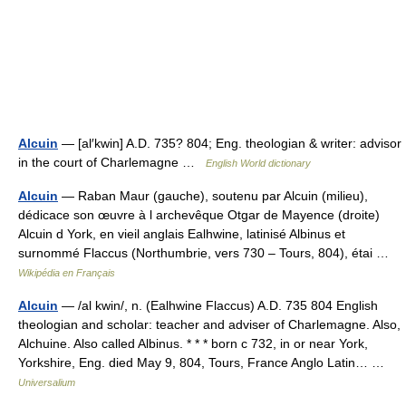
Alcuin
— [al′kwin] A.D. 735? 804; Eng. theologian & writer: advisor
in the court of Charlemagne …
English World dictionary
Alcuin
— Raban Maur (gauche), soutenu par Alcuin (milieu),
dédicace son œuvre à l archevêque Otgar de Mayence (droite)
Alcuin d York, en vieil anglais Ealhwine, latinisé Albinus et
surnommé Flaccus (Northumbrie, vers 730 – Tours, 804), étai …
Wikipédia en Français
Alcuin
— /al kwin/, n. (Ealhwine Flaccus) A.D. 735 804 English
theologian and scholar: teacher and adviser of Charlemagne. Also,
Alchuine. Also called Albinus. * * * born с 732, in or near York,
Yorkshire, Eng. died May 9, 804, Tours, France Anglo Latin… …
Universalium