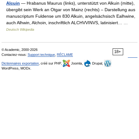
Alcuin
— Hrabanus Maurus (links), unterstützt von Alkuin (mitte),
übergibt sein Werk an Otgar von Mainz (rechts) – Darstellung aus
manuscriptum Fuldense um 830 Alkuin, angelsächsisch Ealhwine,
auch Alhwin, Alchoin, inschriftlich ALCHVVINVS, latinisiert… …
Deutsch Wikipedia
© Academic, 2000-2026
18+
Contactez-nous:
Support technique
,
RÉCLAME
Dictionnaires exportation
, créé sur PHP,
Joomla,
Drupal,
WordPress, MODx.